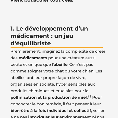
vient bousculer tout cela.
1. Le développement d’un
médicament : un jeu
d‘équilibriste
Premièrement, imaginez la complexité de créer
des
médicaments
pour une créature aussi
petite et unique que l’
abeille
. Ce n’est pas
comme soigner votre chat ou votre chien. Les
abeilles ont leur propre façon de vivre,
organisées en société, hyper sensibles aux
produits chimiques et cruciales pour la
1,2
pollinisation et la production de miel
.
Pour
concocter le bon remède, il faut penser à leur
bien-être à la fois individuel et collectif
, veiller
à ne pas
intoxiquer leur environnement
ni nos