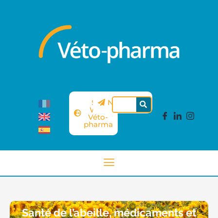
Site
Newsletter
Web
Véto-
pharma
Santé de l’abeille, médicaments et