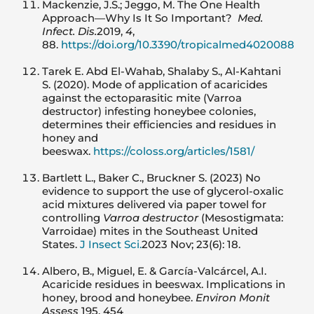
Mackenzie, J.S.; Jeggo, M. The One Health
Approach—Why Is It So Important?
Med.
Infect. Dis.
2019,
4
,
88.
https://doi.org/10.3390/tropicalmed4020088
Tarek E. Abd El-Wahab, Shalaby S., Al-Kahtani
S. (2020). Mode of application of acaricides
against the ectoparasitic mite (Varroa
destructor) infesting honeybee colonies,
determines their efficiencies and residues in
honey and
beeswax.
https://coloss.org/articles/1581/
Bartlett L., Baker C., Bruckner S. (2023) No
evidence to support the use of glycerol-oxalic
acid mixtures delivered via paper towel for
controlling
Varroa destructor
(Mesostigmata:
Varroidae) mites in the Southeast United
States.
J Insect Sci.
2023 Nov; 23(6): 18.
Albero, B., Miguel, E. & García-Valcárcel, A.I.
Acaricide residues in beeswax. Implications in
honey, brood and honeybee.
Environ Monit
Assess
195, 454