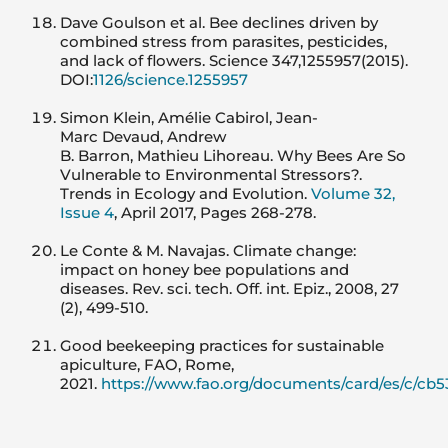
Dave Goulson et al. Bee declines driven by
combined stress from parasites, pesticides,
and lack of flowers. Science 347,1255957(2015).
DOI:
1126/science.1255957
Simon Klein, Amélie Cabirol, Jean-
Marc Devaud, Andrew
B. Barron, Mathieu Lihoreau. Why Bees Are So
Vulnerable to Environmental Stressors?.
Trends in Ecology and Evolution.
Volume 32,
Issue 4
, April 2017, Pages 268-278.
Le Conte & M. Navajas. Climate change:
impact on honey bee populations and
diseases. Rev. sci. tech. Off. int. Epiz., 2008, 27
(2), 499-510.
Good beekeeping practices for sustainable
apiculture, FAO, Rome,
2021.
https://www.fao.org/documents/card/es/c/cb5