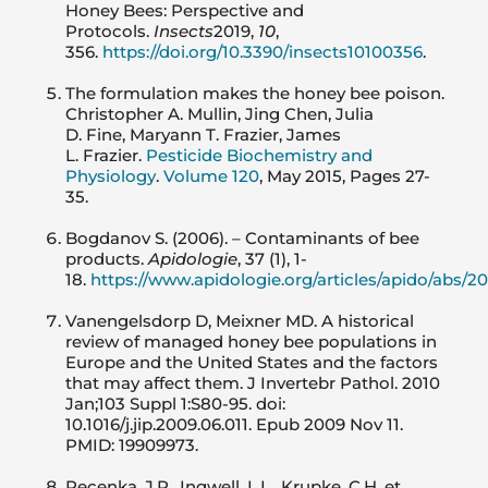
Honey Bees: Perspective and
Protocols.
Insects
2019,
10
,
356.
https://doi.org/10.3390/insects10100356
.
The formulation makes the honey bee poison.
Christopher A. Mullin, Jing Chen, Julia
D. Fine, Maryann T. Frazier, James
L. Frazier.
Pesticide Biochemistry and
Physiology
.
Volume 120
, May 2015, Pages 27-
35.
Bogdanov S. (2006). – Contaminants of bee
products.
Apidologie
, 37 (1), 1-
18.
https://www.apidologie.org/articles/apido/abs/
Vanengelsdorp D, Meixner MD. A historical
review of managed honey bee populations in
Europe and the United States and the factors
that may affect them. J Invertebr Pathol. 2010
Jan;103 Suppl 1:S80-95. doi:
10.1016/j.jip.2009.06.011. Epub 2009 Nov 11.
PMID: 19909973.
Pecenka, J.R., Ingwell, L.L., Krupke, C.H. et