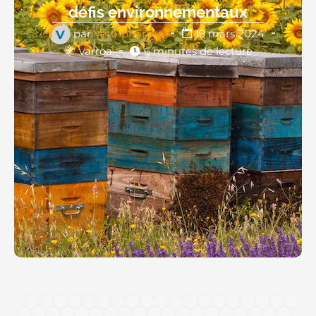
défis environnementaux
par
Véto-pharma
19 mars 2024
Varroa
6 minutes de lecture