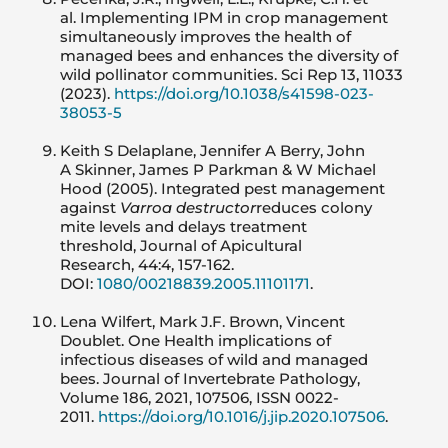
al. Implementing IPM in crop management
simultaneously improves the health of
managed bees and enhances the diversity of
wild pollinator communities. Sci Rep 13, 11033
(2023).
https://doi.org/10.1038/s41598-023-
38053-5
Keith S Delaplane, Jennifer A Berry, John
A Skinner, James P Parkman & W Michael
Hood (2005). Integrated pest management
against
Varroa destructor
reduces colony
mite levels and delays treatment
threshold, Journal of Apicultural
Research, 44:4, 157-162.
DOI:
1080/00218839.2005.11101171
.
Lena Wilfert, Mark J.F. Brown, Vincent
Doublet. One Health implications of
infectious diseases of wild and managed
bees. Journal of Invertebrate Pathology,
Volume 186, 2021, 107506, ISSN 0022-
2011.
https://doi.org/10.1016/j.jip.2020.107506
.