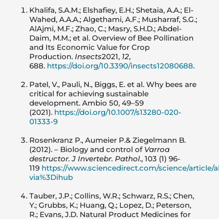
Khalifa, S.A.M.; Elshafiey, E.H.; Shetaia, A.A.; El-
Wahed, A.A.A.; Algethami, A.F.; Musharraf, S.G.;
AlAjmi, M.F.; Zhao, C.; Masry, S.H.D.; Abdel-
Daim, M.M.; et al. Overview of Bee Pollination
and Its Economic Value for Crop
Production.
Insects
2021,
12
,
688.
https://doi.org/10.3390/insects12080688
.
Patel, V., Pauli, N., Biggs, E. et al. Why bees are
critical for achieving sustainable
development. Ambio 50, 49–59
(2021).
https://doi.org/10.1007/s13280-020-
01333-9
Rosenkranz P., Aumeier P.& Ziegelmann B.
(2012). – Biology and control of
Varroa
destructor. J Invertebr. Pathol
., 103 (1) 96-
119
https://www.sciencedirect.com/science/article/
via%3Dihub
Tauber, J.P.; Collins, W.R.; Schwarz, R.S.; Chen,
Y.; Grubbs, K.; Huang, Q.; Lopez, D.; Peterson,
R.; Evans, J.D. Natural Product Medicines for