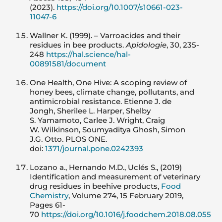
(2023).
https://doi.org/10.1007/s10661-023-
11047-6
Wallner K. (1999). – Varroacides and their
residues in bee products.
Apidologie
, 30, 235-
248
https://hal.science/hal-
00891581/document
One Health, One Hive: A scoping review of
honey bees, climate change, pollutants, and
antimicrobial resistance. Etienne J. de
Jongh, Sherilee L. Harper, Shelby
S. Yamamoto, Carlee J. Wright, Craig
W. Wilkinson, Soumyaditya Ghosh, Simon
J.G. Otto. PLOS ONE.
doi:
1371/journal.pone.0242393
Lozano a., Hernando M.D., Uclés S., (2019)
Identification and measurement of veterinary
drug residues in beehive products,
Food
Chemistry
, Volume 274, 15 February 2019,
Pages 61-
70
https://doi.org/10.1016/j.foodchem.2018.08.055