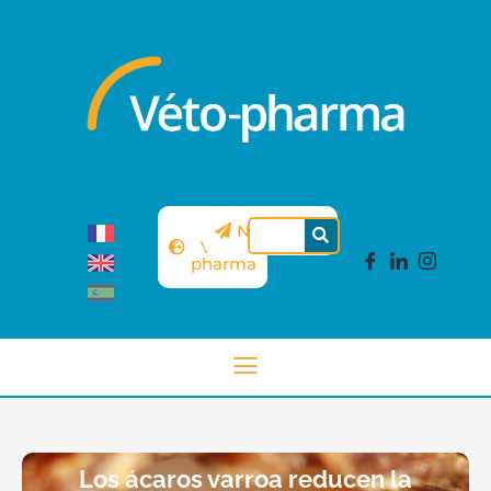
Sitio
Newsletter
Véto-
pharma
Los ácaros varroa reducen la