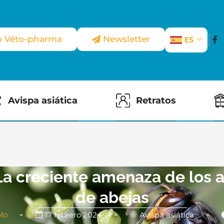
io Véto-pharma
Newsletter
ES
Avispa asiática
Retratos
a creciente amenaza de los a
de abejas
lo
17 febrero 2024
Avispa asiática