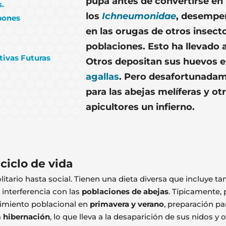
pupa antes de convertirse en
s.
los
Ichneumonidae
, desempeñ
spones
en las orugas de otros insect
poblaciones. Esto ha llevado a
tivas Futuras
Otros depositan sus huevos e
agallas
. Pero desafortunadam
para las abejas melíferas y ot
apicultores un infierno.
 ciclo de vida
tario hasta social. Tienen una dieta diversa que incluye ta
 interferencia con las
poblaciones de abejas
. Típicamente, 
cimiento poblacional en
primavera y verano
, preparación pa
a
hibernación
, lo que lleva a la desaparición de sus nidos y 