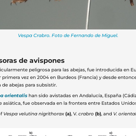
Vespa Crabro. Foto de Fernando de Miguel.
asoras de avispones
ticularmente peligrosa para las abejas, fue introducida en 
or primera vez en 2004 en Burdeos (Francia) y desde entonc
 de abejas para subsistir.
a orientalis
han sido avistadas en Andalucía, España (Cádiz
asiática, fue observada en la frontera entre Estados Unido
of
Vespa velutina nigrithorax
(a)
, V.
crabro
(b)
, and
V. oriental