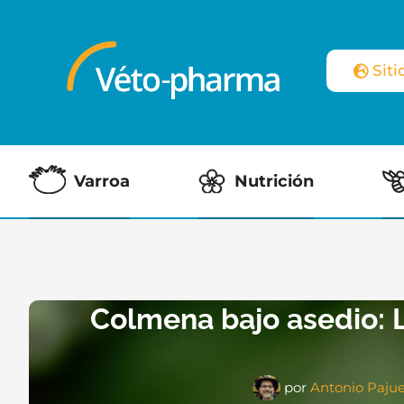
Sit
Varroa
Nutrición
Colmena bajo asedio: L
por
Antonio Pajue