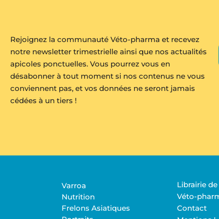
Rejoignez la communauté Véto-pharma et recevez
notre newsletter trimestrielle ainsi que nos actualités
apicoles ponctuelles. Vous pourrez vous en
désabonner à tout moment si nos contenus ne vous
conviennent pas, et vos données ne seront jamais
cédées à un tiers !
Librairie d
Varroa
Véto-phar
Nutrition
Frelons Asiatiques
Contact