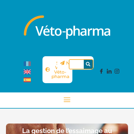
Site
Newsletter
Web
Véto-
pharma
La gestion de l’essaimage au