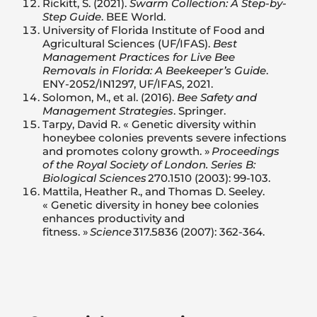
Rickitt, S. (2021).
Swarm Collection: A Step-by-
Step Guide
.
BEE World.
University of Florida Institute of Food and
Agricultural Sciences (UF/IFAS).
Best
Management Practices for Live Bee
Removals in Florida: A Beekeeper’s Guide
.
ENY-2052/IN1297, UF/IFAS, 2021.
Solomon, M., et al. (2016).
Bee Safety and
Management Strategies
.
Springer.
Tarpy, David R. « Genetic diversity within
honeybee colonies prevents severe infections
and promotes colony growth. »
Proceedings
of the Royal Society of London. Series B:
Biological Sciences
270.1510 (2003): 99-103.
Mattila, Heather R., and Thomas D. Seeley.
« Genetic diversity in honey bee colonies
enhances productivity and
fitness. »
Science
317.5836 (2007): 362-364.