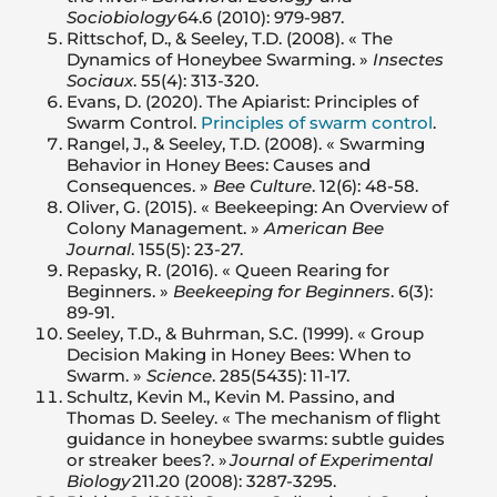
Sociobiology
64.6 (2010): 979-987.
Rittschof, D., & Seeley, T.D. (2008). « The
Dynamics of Honeybee Swarming. »
Insectes
Sociaux
. 55(4): 313-320.
Evans, D. (2020). The Apiarist: Principles of
Swarm Control.
Principles of swarm control
.
Rangel, J., & Seeley, T.D. (2008).
« Swarming
Behavior in Honey Bees: Causes and
Consequences. »
Bee Culture
. 12(6): 48-58.
Oliver, G. (2015). « Beekeeping: An Overview of
Colony Management. »
American Bee
Journal
. 155(5): 23-27.
Repasky, R. (2016). « Queen Rearing for
Beginners. »
Beekeeping for Beginners
. 6(3):
89-91.
Seeley, T.D., & Buhrman, S.C. (1999). « Group
Decision Making in Honey Bees: When to
Swarm. »
Science
. 285(5435): 11-17.
Schultz, Kevin M., Kevin M. Passino, and
Thomas D. Seeley. « The mechanism of flight
guidance in honeybee swarms: subtle guides
or streaker bees?. »
Journal of Experimental
Biology
211.20 (2008): 3287-3295.