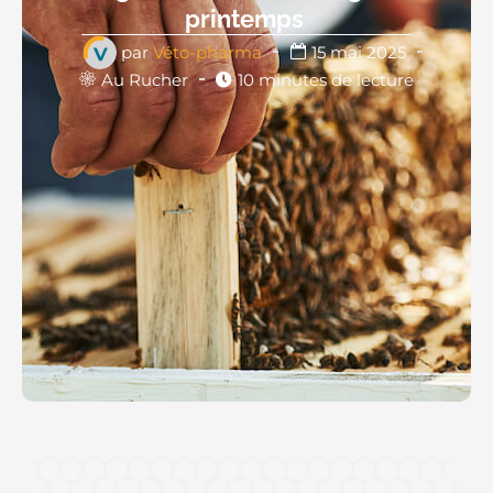
printemps
par
Véto-pharma
15 mai 2025
Au Rucher
10 minutes de lecture