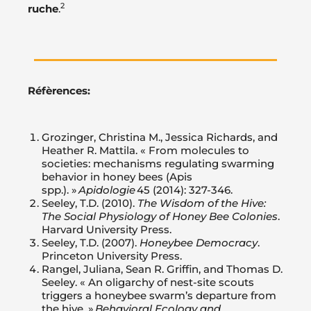
2
ruche
.
Réfèrences:
Grozinger, Christina M., Jessica Richards, and
Heather R. Mattila. « From molecules to
societies: mechanisms regulating swarming
behavior in honey bees (Apis
spp.). »
Apidologie
45 (2014): 327-346.
Seeley, T.D. (2010).
The Wisdom of the Hive:
The Social Physiology of Honey Bee Colonies
.
Harvard University Press.
Seeley, T.D. (2007).
Honeybee Democracy
.
Princeton University Press.
Rangel, Juliana, Sean R. Griffin, and Thomas D.
Seeley. « An oligarchy of nest-site scouts
triggers a honeybee swarm’s departure from
the hive. »
Behavioral Ecology and