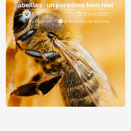
abeilles : un paradoxe bien réel
par
Véto-pharma
17 juin 2025
Au Rucher
3 minutes de lecture