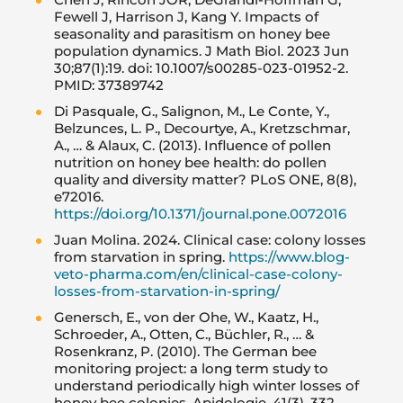
Fewell J, Harrison J, Kang Y. Impacts of
seasonality and parasitism on honey bee
population dynamics. J Math Biol. 2023 Jun
30;87(1):19. doi: 10.1007/s00285-023-01952-2.
PMID: 37389742
Di Pasquale, G., Salignon, M., Le Conte, Y.,
Belzunces, L. P., Decourtye, A., Kretzschmar,
A., … & Alaux, C. (2013). Influence of pollen
nutrition on honey bee health: do pollen
quality and diversity matter? PLoS ONE, 8(8),
e72016.
https://doi.org/10.1371/journal.pone.0072016
Juan Molina. 2024. Clinical case: colony losses
from starvation in spring.
https://www.blog-
veto-pharma.com/en/clinical-case-colony-
losses-from-starvation-in-spring/
Genersch, E., von der Ohe, W., Kaatz, H.,
Schroeder, A., Otten, C., Büchler, R., … &
Rosenkranz, P. (2010). The German bee
monitoring project: a long term study to
understand periodically high winter losses of
honey bee colonies. Apidologie, 41(3), 332–