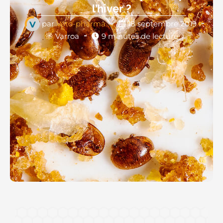
l’hiver ?
par
Véto-pharma
18 septembre 2019
Varroa
9 minutes de lecture