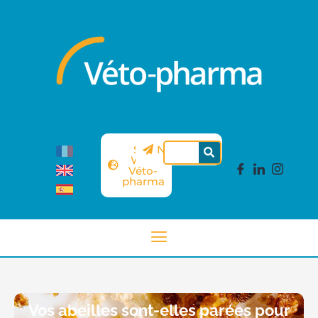
Site
Newsletter
Web
Véto-
pharma
Vos abeilles sont-elles parées pour