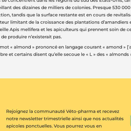
e concentrent dans les régions du sud des États-Unis, tan
illant des dizaines de milliers de colonies. Presque 530 00
n, tandis que la surface restante est en cours de revitalis
eur limitant de la croissance des plantations d’amandiers es
lle Apis mellifera et les apiculteurs qui prennent soin de c
de produire n’existerait pas.
mot « almond » prononcé en langage courant « amond » [ˈa-m
bre et certains disent qu’elle secoue le « L » des « almonds »,
Rejoignez la communauté Véto-pharma et recevez
notre newsletter trimestrielle ainsi que nos actualités
apicoles ponctuelles. Vous pourrez vous en