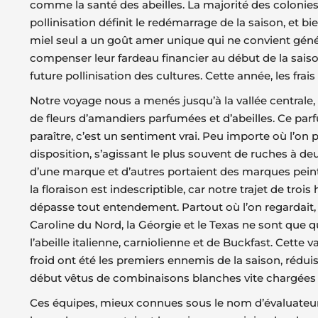
comme la santé des abeilles. La majorité des colonies
pollinisation définit le redémarrage de la saison, et b
miel seul a un goût amer unique qui ne convient géné
compenser leur fardeau financier au début de la sais
future pollinisation des cultures. Cette année, les fra
Notre voyage nous a menés jusqu’à la vallée centrale,
de fleurs d’amandiers parfumées et d’abeilles. Ce par
paraître, c’est un sentiment vrai. Peu importe où l’o
disposition, s’agissant le plus souvent de ruches à deu
d’une marque et d’autres portaient des marques peintes
la floraison est indescriptible, car notre trajet de t
dépasse tout entendement. Partout où l’on regardait, l
Caroline du Nord, la Géorgie et le Texas ne sont que
l’abeille italienne, carniolienne et de Buckfast. Cette 
froid ont été les premiers ennemis de la saison, rédu
début vêtus de combinaisons blanches vite chargées d
Ces équipes, mieux connues sous le nom d’évaluateurs