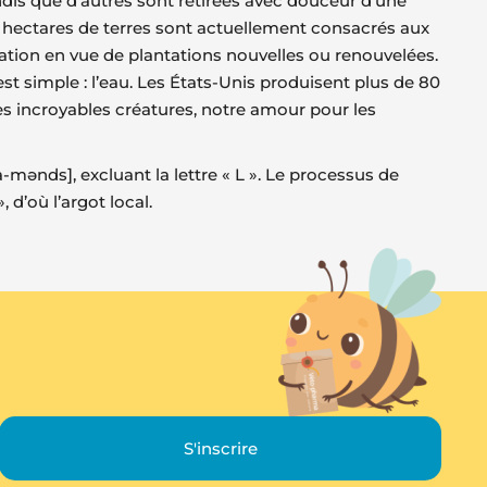
dis que d’autres sont retirées avec douceur d’une
0 hectares de terres sont actuellement consacrés aux
ation en vue de plantations nouvelles ou renouvelées.
t simple : l’eau. Les États-Unis produisent plus de 80
es incroyables créatures, notre amour pour les
ənds], excluant la lettre « L ». Le processus de
 d’où l’argot local.
S'inscrire