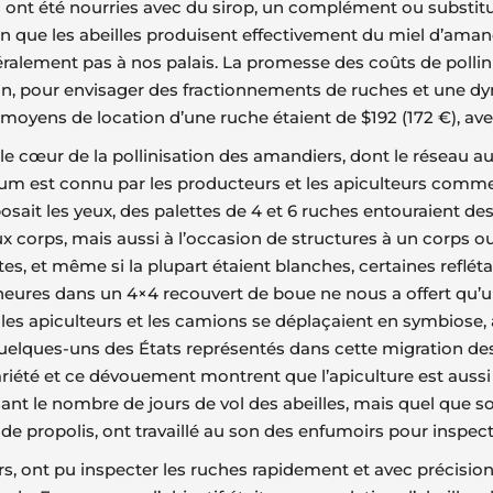
 ont été nourries avec du sirop, un complément ou substitut 
ien que les abeilles produisent effectivement du miel d’amande
ralement pas à nos palais. La promesse des coûts de pollini
on, pour envisager des fractionnements de ruches et une d
is moyens de location d’une ruche étaient de $192 (172 €), ave
 le cœur de la pollinisation des amandiers, dont le réseau 
fum est connu par les producteurs et les apiculteurs comme 
n posait les yeux, des palettes de 4 et 6 ruches entouraient
x corps, mais aussi à l’occasion de structures à un corps ou
, et même si la plupart étaient blanches, certaines reflétai
rois heures dans un 4×4 recouvert de boue ne nous a offert q
es apiculteurs et les camions se déplaçaient en symbiose, abs
 quelques-uns des États représentés dans cette migration d
variété et ce dévouement montrent que l’apiculture est aussi v
isant le nombre de jours de vol des abeilles, mais quel que
e propolis, ont travaillé au son des enfumoirs pour inspect
, ont pu inspecter les ruches rapidement et avec précision