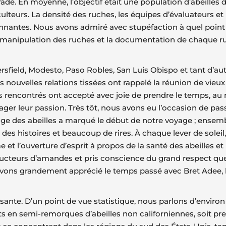
ade. En moyenne, l’objectif était une population d’abeilles 
culteurs. La densité des ruches, les équipes d’évaluateurs 
antes. Nous avons admiré avec stupéfaction à quel point un
ne manipulation des ruches et la documentation de chaque r
eld, Modesto, Paso Robles, San Luis Obispo et tant d’autres
nouvelles relations tissées ont rappelé la réunion de vieux
rencontrés ont accepté avec joie de prendre le temps, au m
rtager leur passion. Très tôt, nous avons eu l’occasion de pa
age des abeilles a marqué le début de notre voyage ; ensemb
des histoires et beaucoup de rires. À chaque lever de solei
 et l’ouverture d’esprit à propos de la santé des abeilles et
teurs d’amandes et pris conscience du grand respect que l
us avons grandement apprécié le temps passé avec Bret Adee, 
nte. D’un point de vue statistique, nous parlons d’environ 2
en semi-remorques d’abeilles non californiennes, soit pres