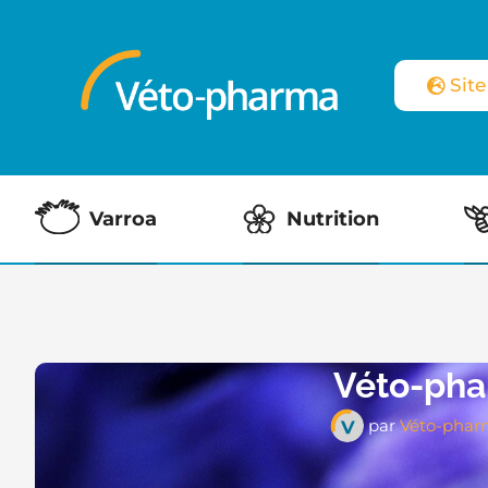
Sit
Varroa
Nutrition
Véto-phar
par
Véto-phar