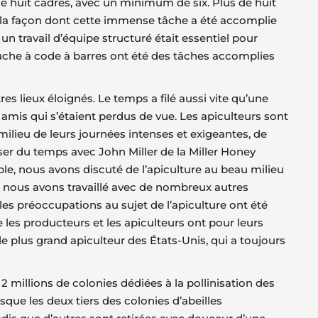
de huit cadres, avec un minimum de six. Plus de huit
et la façon dont cette immense tâche a été accomplie
 travail d’équipe structuré était essentiel pour
uche à code à barres ont été des tâches accomplies
 lieux éloignés. Le temps a filé aussi vite qu’une
 amis qui s’étaient perdus de vue. Les apiculteurs sont
ilieu de leurs journées intenses et exigeantes, de
sser du temps avec John Miller de la Miller Honey
le, nous avons discuté de l’apiculture au beau milieu
l, nous avons travaillé avec de nombreux autres
 les préoccupations au sujet de l’apiculture ont été
es producteurs et les apiculteurs ont pour leurs
le plus grand apiculteur des États-Unis, qui a toujours
 millions de colonies dédiées à la pollinisation des
que les deux tiers des colonies d’abeilles