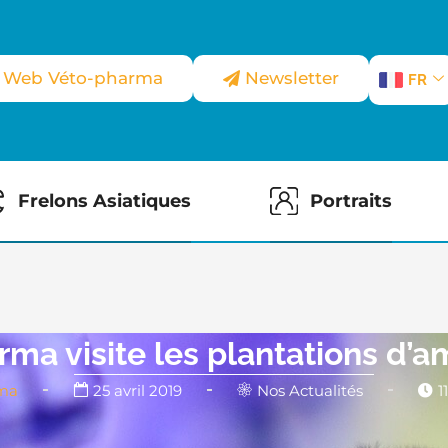
e Web Véto-pharma
Newsletter
FR
Frelons Asiatiques
Portraits
ma visite les plantations d’a
ma
25 avril 2019
Nos Actualités
1