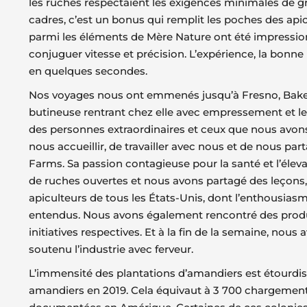
les ruches respectaient les exigences minimales de gr
cadres, c’est un bonus qui remplit les poches des api
parmi les éléments de Mère Nature ont été impressionn
conjuguer vitesse et précision. L’expérience, la bon
en quelques secondes.
Nos voyages nous ont emmenés jusqu’à Fresno, Bakersfi
butineuse rentrant chez elle avec empressement et les 
des personnes extraordinaires et ceux que nous avons 
nous accueillir, de travailler avec nous et de nous pa
Farms. Sa passion contagieuse pour la santé et l’élev
de ruches ouvertes et nous avons partagé des leçons, 
apiculteurs de tous les États-Unis, dont l’enthousiasme
entendus. Nous avons également rencontré des produc
initiatives respectives. Et à la fin de la semaine, no
soutenu l’industrie avec ferveur.
L’immensité des plantations d’amandiers est étourdissa
amandiers en 2019. Cela équivaut à 3 700 chargements 