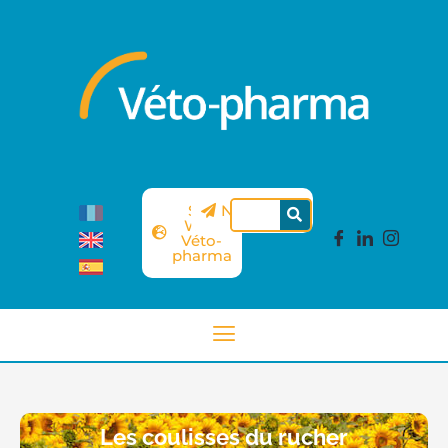
Site
Newsletter
Web
Véto-
pharma
Les coulisses du rucher