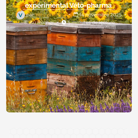
expérimental Véto-pharma
par
Véto-pharma
14 novembre 2025
Au Rucher
5 minutes de lecture