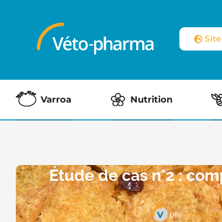
Sit
Varroa
Nutrition
Étude de cas n°2 : com
par
Véto-pha