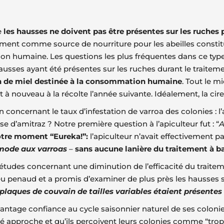
e
les hausses ne doivent pas être présentes sur les ruches
ement comme source de nourriture pour les abeilles constitu
on humaine. Les questions les plus fréquentes dans ce type
sses ayant été présentes sur les ruches durant le traitement
on de miel destinée à la consommation humaine
. Tout le m
 à nouveau à la récolte l’année suivante. Idéalement, la cire
concernant le taux d’infestation de varroa des colonies : l’
se d’amitraz ? Notre première question à l’apiculteur fut : “
A
tre moment “Eureka!”:
l’apiculteur n’avait effectivement p
mode aux varroas
–
sans aucune lanière du traitement à b
des concernant une diminution de l’efficacité du traitem
eu penaud et a promis d’examiner de plus près les hausses 
plaques de couvain de tailles variables étaient présentes
antage confiance au cycle saisonnier naturel de ses colonie
’été approche et qu’ils perçoivent leurs colonies comme “tr