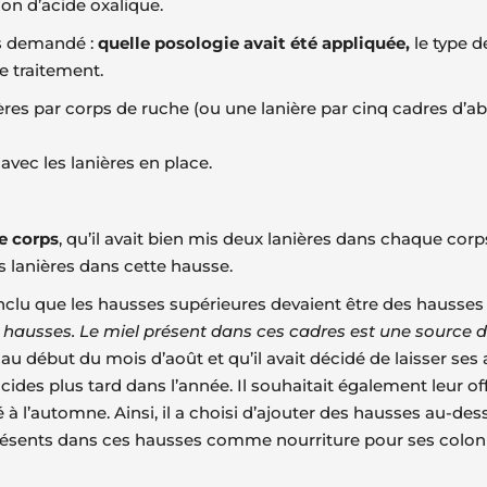
tion d’acide oxalique.
ns demandé :
quelle posologie avait été appliquée,
le type d
e traitement.
ières par corps de ruche (ou une lanière par cinq cadres d’ab
vec les lanières en place.
e corps
, qu’il avait bien mis deux lanières dans chaque co
 lanières dans cette hausse.
clu que les hausses supérieures devaient être des hausses 
s hausses. Le miel présent dans ces cadres est une source de
es au début du mois d’août et qu’il avait décidé de laisser s
ides plus tard dans l’année. Il souhaitait également leur o
à l’automne. Ainsi, il a choisi d’ajouter des hausses au-dess
el présents dans ces hausses comme nourriture pour ses colon