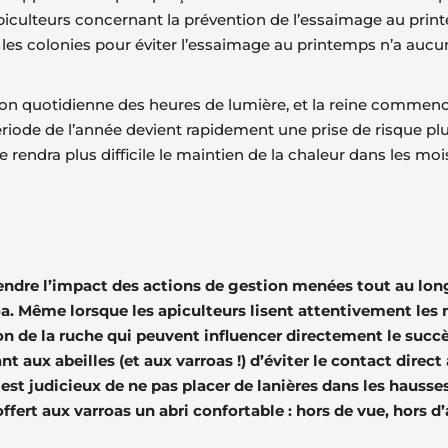
iculteurs concernant la prévention de l’essaimage au printe
ser les colonies pour éviter l’essaimage au printemps n’a aucu
inution quotidienne des heures de lumière, et la reine comme
ériode de l’année devient rapidement une prise de risque plu
ce rendra plus difficile le maintien de la chaleur dans les mo
dre l’impact des actions de gestion menées tout au long 
roa. Même lorsque les apiculteurs lisent attentivement les 
ion de la ruche qui peuvent influencer directement le succè
 aux abeilles (et aux varroas !) d’éviter le contact direct
il est judicieux de ne pas placer de lanières dans les hauss
ert aux varroas un abri confortable : hors de vue, hors d’