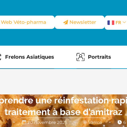
e Web Véto-pharma
Newsletter
FR
Frelons Asiatiques
Portraits
prendre une réinfestation rap
traitement à base d’amitraz
rma
20 novembre 2025
Varroa
6