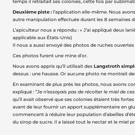
temps il retraitait ses colonies, cette fois par sublima
Deuxième piste :
l’application elle-même. Nous avo
autre manipulation effectuée durant les 8 semaines d
L’apiculteur nous a répondu : « J’ai appliqué deux lan
applicable aux États-Unis)
Il nous a aussi envoyé des photos de ruches ouvertes a
Ces photos furent une mine d’or.
Nous avons appris qu’il utilisait des
Langstroth simpl
dessus : une hausse. Or aucune photo ne montrait des
En examinant de plus près les photos, nous avons con
expliqué : “
Je n’essayais pas de récolter le miel de ce
qu’il avait observé que ses colonies étaient très fort
avant de leur fournir un apport supplémentaire en gluc
commencent à réduire leur population d’abeilles d’été 
du sirop de sucre. Il a laissé tout le nectar et le mi