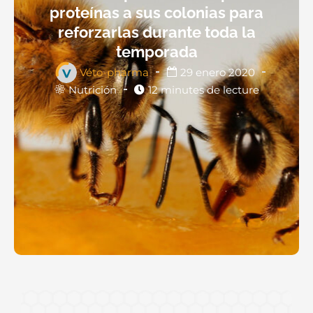
proteínas a sus colonias para
reforzarlas durante toda la
temporada
Véto-pharma
29 enero 2020
Nutrición
12 minutes de lecture