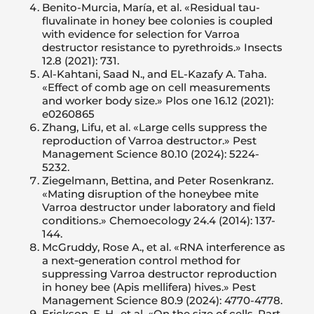
Benito-Murcia, María, et al. «Residual tau-
fluvalinate in honey bee colonies is coupled
with evidence for selection for Varroa
destructor resistance to pyrethroids.» Insects
12.8 (2021): 731.
Al-Kahtani, Saad N., and EL-Kazafy A. Taha.
«Effect of comb age on cell measurements
and worker body size.» Plos one 16.12 (2021):
e0260865
Zhang, Lifu, et al. «Large cells suppress the
reproduction of Varroa destructor.» Pest
Management Science 80.10 (2024): 5224-
5232.
Ziegelmann, Bettina, and Peter Rosenkranz.
«Mating disruption of the honeybee mite
Varroa destructor under laboratory and field
conditions.» Chemoecology 24.4 (2014): 137-
144.
McGruddy, Rose A., et al. «RNA interference as
a next‐generation control method for
suppressing Varroa destructor reproduction
in honey bee (Apis mellifera) hives.» Pest
Management Science 80.9 (2024): 4770-4778.
Erickson, E. H., et al. «On the size of cells. Part