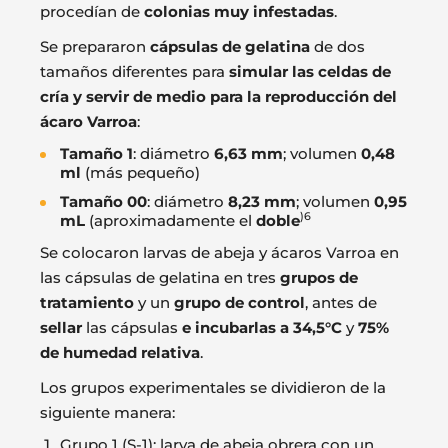
procedían de
colonias muy infestadas
.
Se prepararon
cápsulas de gelatina
de dos
tamaños diferentes para
simular las celdas de
cría y servir de medio para la reproducción del
ácaro Varroa
:
Tamaño 1
: diámetro
6,63 mm
; volumen
0,48
ml
(más pequeño)
Tamaño 00
: diámetro
8,23 mm
; volumen
0,95
)6
mL
(aproximadamente el
doble
Se colocaron larvas de abeja y ácaros Varroa en
las cápsulas de gelatina en tres
grupos de
tratamiento
y un
grupo de control
, antes de
sellar
las cápsulas
e incubarlas a 34,5°C
y
75%
de humedad relativa
.
Los grupos experimentales se dividieron de la
siguiente manera:
Grupo 1 (S-1): larva de abeja obrera con un