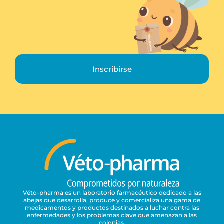
Inscribirse
Véto-pharma es un laboratorio farmacéutico dedicado a las
abejas que desarrolla, produce y comercializa una gama de
medicamentos y productos destinados a luchar contra las
enfermedades y los problemas clave que amenazan a las
colonias.