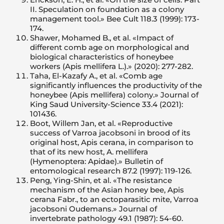
II. Speculation on foundation as a colony
management tool.» Bee Cult 118.3 (1999): 173-
174.
Shawer, Mohamed B., et al. «Impact of
different comb age on morphological and
biological characteristics of honeybee
workers (Apis mellifera L.).» (2020): 277-282.
Taha, El-Kazafy A., et al. «Comb age
significantly influences the productivity of the
honeybee (Apis mellifera) colony.» Journal of
King Saud University-Science 33.4 (2021):
101436.
Boot, Willem Jan, et al. «Reproductive
success of Varroa jacobsoni in brood of its
original host, Apis cerana, in comparison to
that of its new host, A. mellifera
(Hymenoptera: Apidae).» Bulletin of
entomological research 87.2 (1997): 119-126.
Peng, Ying-Shin, et al. «The resistance
mechanism of the Asian honey bee, Apis
cerana Fabr., to an ectoparasitic mite, Varroa
jacobsoni Oudemans.» Journal of
invertebrate pathology 49.1 (1987): 54-60.