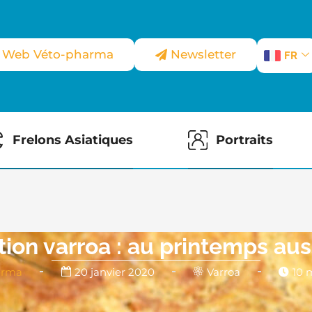
e Web Véto-pharma
Newsletter
FR
Frelons Asiatiques
Portraits
tion varroa : au printemps auss
arma
20 janvier 2020
Varroa
10 