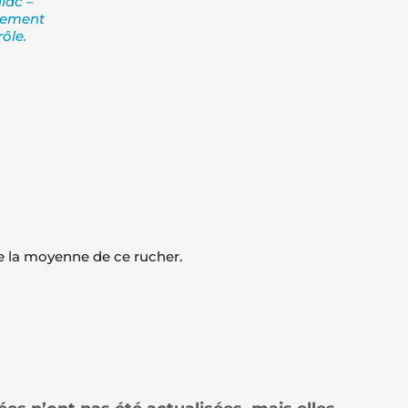
lac –
tement
ôle.
e la moyenne de ce rucher.