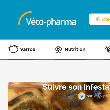
Sit
Varroa
Nutrition
Suivre son infesta
par
Véto-ph