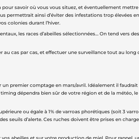
ison pour savoir où vous vous situez, et éventuellement met
us permettrait ainsi d’éviter des infestations trop élevées e
os colonies durant l’hiver.
ntaux, les races d’abeilles sélectionnées… On tend vers de
 au cas par cas, et effectuer une surveillance tout au long 
 par un premier comptage en mars/avril. Idéalement il faudr
timing dépendra bien sûr de votre région et de la météo, l
périeure ou égale à 1% de varroas phorétiques (soit 3 varro
 des seuils d’alerte. Ces ruches doivent être prises en charge
vos abeilles et sur votre production de miel. Pour rappel, u