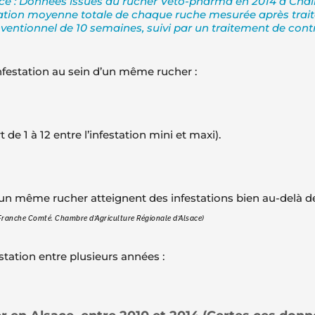
ce : Données issues du rucher Véto-pharma en 2014 à Chail
tation moyenne totale de chaque ruche mesurée après trai
ventionnel de 10 semaines, suivi par un traitement de contr
’infestation au sein d’un même rucher :
 de 1 à 12 entre l’infestation mini et maxi).
d’un même rucher atteignent des infestations bien au-delà d
A Franche Comté. Chambre d’Agriculture Régionale d’Alsace)
station entre plusieurs années :