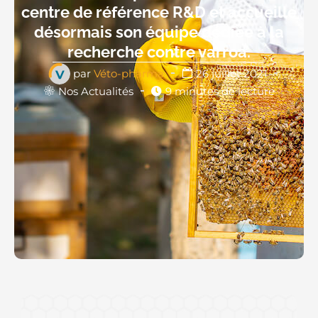
centre de référence R&D et accueille
désormais son équipe dédiée à la
recherche contre varroa.
par
Véto-pharma
26 juillet 2021
Nos Actualités
9 minutes de lecture