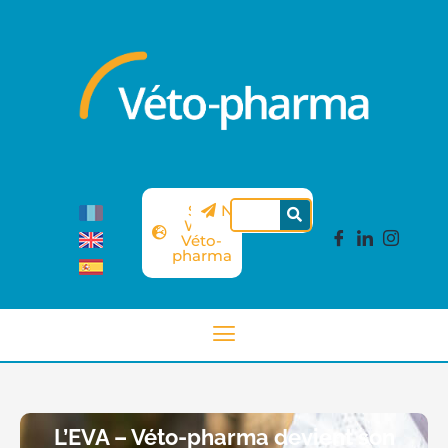
Site
Newsletter
Web
Véto-
pharma
L’EVA – Véto-pharma devient son