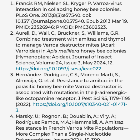
Francis RM, Nielsen SL, Kryger P. Varroa-virus
interaction in collapsing honey bee colonies.
PLoS One. 2013;8(3):e57540. doi:
10.1371/journal.pone.0057540. Epub 2013 Mar 19.
PMID: 23526946; PMCID: PMC3602523.
Aurell, D., Wall, C., Bruckner, S., Williams, G.R.
Combined treatment with amitraz and thymol
to manage Varroa destructor mites (Acari:
Varroidae) in
Apis mellifera
honey bee colonies
(Hymenoptera: Apidae). Journal of Insect
Science, Volume 24, Issue 3, May 2024, 12.
https://doi.org/10.1093/jisesa/ieae022
Hernández-Rodríguez, C.S., Moreno-Martí, S.,
Almecija, G. et al. Resistance to amitraz in the
parasitic honey bee mite Varroa destructor is
associated with mutations in the β-adrenergic-
like octopamine receptor. J Pest Sci 95, 1179–1195
(2022).
https://doi.org/10.1007/s10340-021-01471-
3
.
Marsky, U.; Rognon, B.; Douablin, A.; Viry, A.;
Rodríguez Ramos, M.A.; Hammaidi, A. Amitraz
Resistance in French Varroa Mite Populations—
More Complex Than a Single-Nucleotide
Polymorphism.
Insects
2024,
15
, 390.