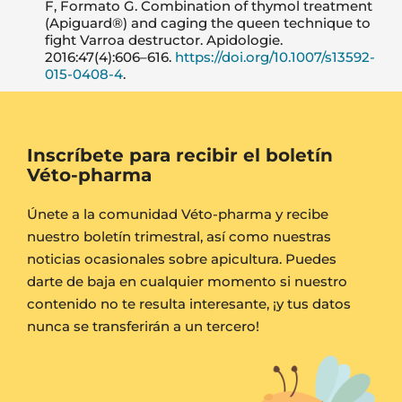
F, Formato G. Combination of thymol treatment
(Apiguard®) and caging the queen technique to
fight Varroa destructor. Apidologie.
2016:47(4):606–616.
https://doi.org/10.1007/s13592-
015-0408-4
.
Inscríbete para recibir el boletín
Véto-pharma
Únete a la comunidad Véto-pharma y recibe
nuestro boletín trimestral, así como nuestras
noticias ocasionales sobre apicultura. Puedes
darte de baja en cualquier momento si nuestro
contenido no te resulta interesante, ¡y tus datos
nunca se transferirán a un tercero!