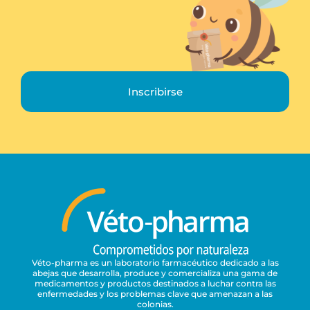
Inscribirse
Véto-pharma es un laboratorio farmacéutico dedicado a las
abejas que desarrolla, produce y comercializa una gama de
medicamentos y productos destinados a luchar contra las
enfermedades y los problemas clave que amenazan a las
colonias.