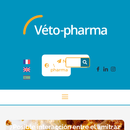
Sitio
Newsletter
Véto-
pharma
¿Posible interacción entre el amitraz