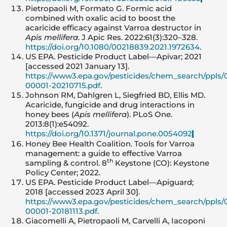
Pietropaoli M, Formato G. Formic acid
combined with oxalic acid to boost the
acaricide efficacy against Varroa destructor in
Apis mellifera
. J Apic Res. 2022:61(3):320–328.
https://doi.org/10.1080/00218839.2021.1972634
.
US EPA. Pesticide Product Label—Apivar; 2021
[accessed 2021 January 13].
https://www3.epa.gov/pesticides/chem_search/ppls
00001-20210715.pdf
.
Johnson RM, Dahlgren L, Siegfried BD, Ellis MD.
Acaricide, fungicide and drug interactions in
honey bees (
Apis mellifera
). PLoS One.
2013:8(1):e54092.
https://doi.org/10.1371/journal.pone.0054092
.
Honey Bee Health Coalition. Tools for Varroa
management: a guide to effec­tive Varroa
th
sampling & control. 8
Keystone (CO): Keystone
Policy Center; 2022.
US EPA. Pesticide Product Label—Apiguard;
2018 [accessed 2023 April 30].
https://www3.epa.gov/pesticides/chem_search/ppls/
00001-20181113.pdf
.
Giacomelli A, Pietropaoli M, Carvelli A, Iacoponi