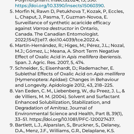
https://doi.org/10.3390/insects15060390
.
Morfin N, Rawn D, Petukhova T, Kozak, P, Eccles,
L, Chaput, J, Pasma, T, Guzman-Novoa, E.
Surveillance of synthetic acaricide efficacy
against
Varroa destructor
in Ontario,
Canada. The Canadian Entomologist.
2022;154(1):e17. doi:10.4039/tce.2022.4.
Martín-Hernández, R.; Higes, M.; Pérez, J.L.; Nozal,
M.J.; Gómez, L.; Meana, A. Short Term Negative
Effect of Oxalic Acid in
Apis mellifera iberiensis
.
Span. J. Agric. Res. 2007, 5, 474.
Schneider, S.; Eisenhardt, D.; Rademacher, E.
Sublethal Effects of Oxalic Acid on
Apis mellifera
(Hymenoptera: Apidae): Changes in Behaviour
and Longevity. Apidologie 2012, 43, 218–225.
Van Eeden, C. M., Liebenberg, W., du Preez, J. L., &
de Villiers, M. M. (2004). Solvent and Surfactant
Enhanced Solubilization, Stabilization, and
Degradation of Amitraz. Journal of
Environmental Science and Health, Part B, 39(1),
33–51. https://doi.org/10.1081/PFC-120027437.
Bartlett, L.J., Alparslan, S., Bruckner, S., Delaney,
D.A., Menz, J.F., Williams, G.R., Delaplane, K.S.