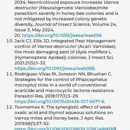
2024. Neonicotinoid exposure increases
Varroa
destructor (Mesostigmata: Varroidae)
mite
parasitism severity in honey bee colonies and is
not mitigated by increased colony genetic
diversity,
Journal of Insect Science
, Volume 24,
Issue 3, May 2024,
20.
https://doi.org/10.1093/jisesa/ieae056
Jack CJ, Ellis JD. Integrated Pest Management
control of
Varroa destructor
(Acari: Varroidae),
the most damaging pest of (
Apis mellifera L
.
(Hymenoptera: Apidae)) colonies. J Insect Sci.
2021:21(5):1–32.
https://doi.org/10.1093/jisesa/ieab058
.
Rodriguez-Vivas RI, Jonsson NN, Bhushan C.
Strategies for the control of
Rhipicephalus
microplus
ticks in a world of conventional
acaricide and macrocyclic lactone resistance.
Parasitol Res. 2018:117(1):3–29.
https://doi.org/10.1007/s00436-017-5677-6
.
Toomemaa K. The synergistic effect of weak
oxalic acid and thymol aqueous solutions on
Varroa mites and honey bees. J Apic Res.
2019:58(1):37–52.
https://doi.org/10.1080/00218839.2018.1486695
.