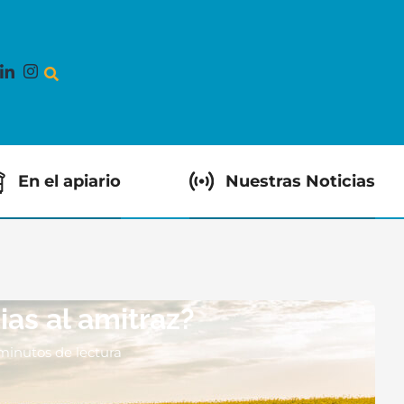
En el apiario
Nuestras Noticias
ias al amitraz?
minutos de lectura