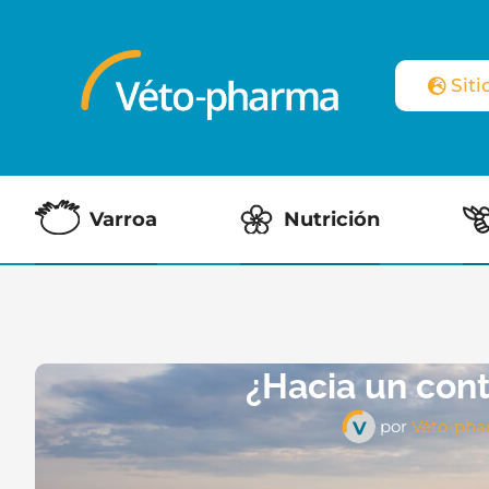
Sit
Varroa
Nutrición
¿Hacia un cont
por
Véto-pha