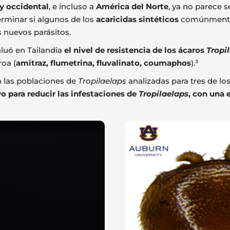
 y occidental
, e incluso a
América del Norte
, ya no parece 
erminar si algunos de los
acaricidas sintéticos
comúnmente u
s nuevos parásitos.
valuó en Tailandia
el nivel de resistencia de los ácaros
Tropi
roa (
amitraz, flumetrina, fluvalinato, coumaphos
).³
 las poblaciones de
Tropilaelaps
analizadas para tres de lo
o para reducir las infestaciones de
Tropilaelaps
, con una e