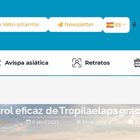
io Véto-pharma
Newsletter
ES
Avispa asiática
Retratos
rol eficaz de Tropilaelaps grac
rma
9 abril 2025
En el apiario
3 