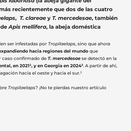
pis laboriosa
(la abeja gigante del
 más recientemente que dos de las cuatro
aelaps
,
T. clareae
y
T. mercedesae
, también
 de
Apis mellifera
, la abeja doméstica
den ser infestadas por
Tropilaelaps
, sino que ahora
á expandiendo hacia regiones del mundo
que
r caso confirmado de
T. mercedesae
se detectó en la
ntal, en 2021¹, y en Georgia en 2024²
. A partir de ahí,
ación hacia el oeste y hacia el sur.¹
obre
Tropilaelaps
? ¡No te pierdas nuestro artículo