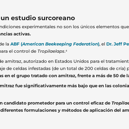
n un estudio surcoreano
diciones experimentales no son los únicos elementos que po
ancias activas.
de la
ABF (
American Beekeeping Federation
)
, el
Dr. Jeff Pe
para el control de
Tropilaelaps
.⁴
e amitraz, autorizado en Estados Unidos para el tratamiento
aje de celdas infestadas (de un total de 200 celdas de cría)
en el grupo tratado con amitraz, frente a más de 50 de la
 amitraz fue significativamente más bajo que en las coloni
 un candidato prometedor para un control eficaz de
Tropila
e
diferentes formulaciones y métodos de aplicación del am