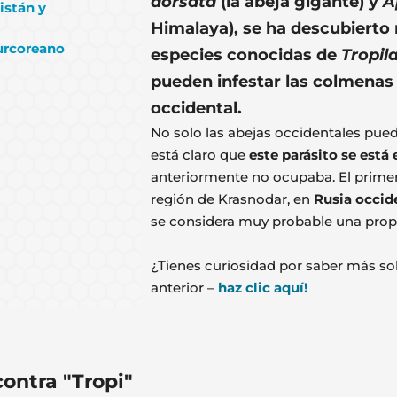
dorsata
(la abeja gigante) y
A
istán y
Himalaya), se ha descubierto
surcoreano
especies conocidas de
Tropil
pueden infestar las colmenas
occidental.
No solo las abejas occidentales pue
está claro que
este parásito se est
anteriormente no ocupaba. El prime
región de Krasnodar, en
Rusia occide
se considera muy probable una propag
¿Tienes curiosidad por saber más s
anterior –
haz clic aquí!
contra "Tropi"