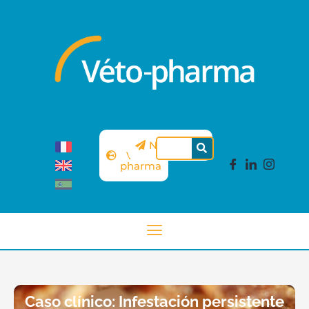
Sitio
Newsletter
Véto-
pharma
Caso clínico: Infestación persistente