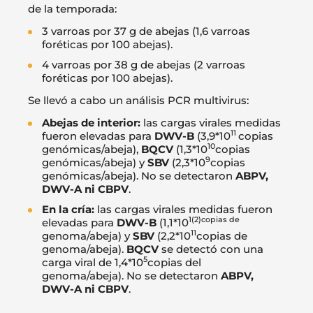
de la temporada:
3 varroas por 37 g de abejas (1,6 varroas
foréticas por 100 abejas).
4 varroas por 38 g de abejas (2 varroas
foréticas por 100 abejas).
Se llevó a cabo un análisis PCR multivirus:
Abejas de interior:
las cargas virales medidas
11
fueron elevadas para
DWV-B
(3,9*10
copias
10
genómicas/abeja),
BQCV
(1,3*10
copias
9
genómicas/abeja) y
SBV
(2,3*10
copias
genómicas/abeja). No se detectaron
ABPV,
DWV-A ni CBPV
.
En la cría:
las cargas virales medidas fueron
1(2)copias de
elevadas para
DWV-B
(1,1*10
11
genoma/abeja) y
SBV
(2,2*10
copias de
genoma/abeja).
BQCV
se detectó con una
5
carga viral de 1,4*10
copias del
genoma/abeja). No se detectaron
ABPV,
DWV-A ni CBPV
.