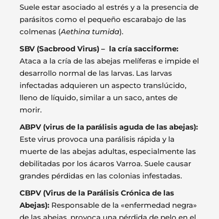
Suele estar asociado al estrés y a la presencia de
parásitos como el pequeño escarabajo de las
colmenas (
Aethina tumida
).
SBV (Sacbrood Virus) – la cría sacciforme:
Ataca a la cría de las abejas melíferas e impide el
desarrollo normal de las larvas. Las larvas
infectadas adquieren un aspecto translúcido,
lleno de líquido, similar a un saco, antes de
morir.
ABPV (virus de la parálisis aguda de las abejas):
Este virus provoca una parálisis rápida y la
muerte de las abejas adultas, especialmente las
debilitadas por los ácaros Varroa. Suele causar
grandes pérdidas en las colonias infestadas.
CBPV (Virus de la Parálisis Crónica de las
Abejas):
Responsable de la «enfermedad negra»
de las abejas, provoca una pérdida de pelo en el